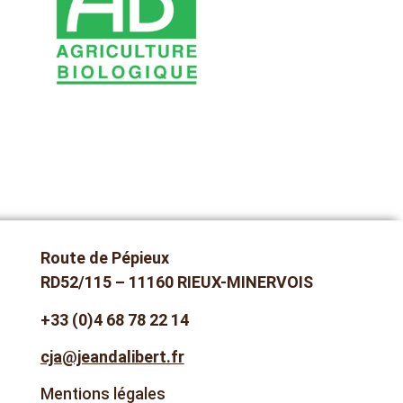
règlement de l’Union européenne sur
l’agriculture biologique, fondé sur
l’interdiction, entre autres, des
engrais et pesticides de synthèse.*
Route de Pépieux
RD52/115 – 11160 RIEUX-MINERVOIS
+33 (0)4 68 78 22 14
cja@jeandalibert.fr
Mentions légales