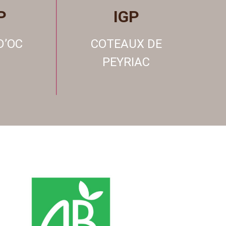
P
IGP
D’OC
COTEAUX DE
PEYRIAC
label bio de l’Union
Le
est un label de qualité
européenne
certifiant qu’un produit
commercialisé est conforme au