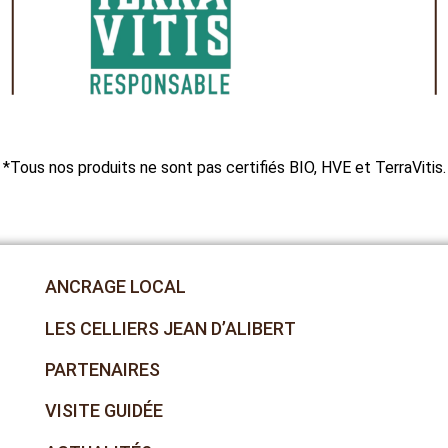
viabilité économique du producteur.
Enfin, elle offre au consommateur la
garantie d’une traçabilité sans faille
de la vigne jusqu’au verre, gage de
qualité et de respect du vin, un
produit vivant !*
*Tous nos produits ne sont pas certifiés BIO, HVE et TerraVitis.
ANCRAGE LOCAL
LES CELLIERS JEAN D’ALIBERT
PARTENAIRES
VISITE GUIDÉE