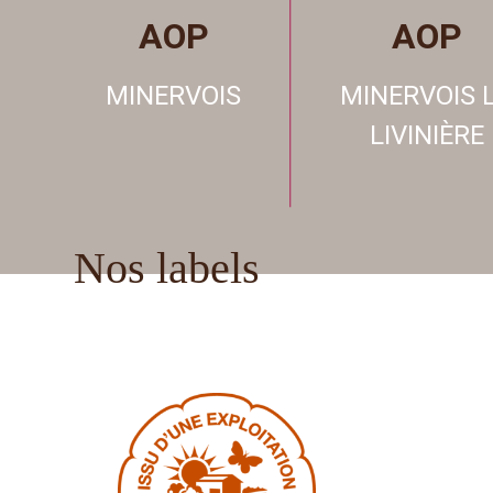
AOP
AOP
MINERVOIS
MINERVOIS 
LIVINIÈRE
Nos labels
Haute valeur Environnementale
La
a pour but d’identifier et de
(HVE)
valoriser des pratiques agricoles
plus respectueuses de
l’environnement. Elle correspond à