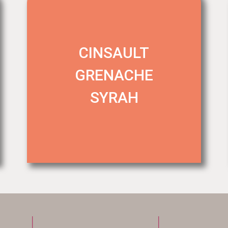
CINSAULT
GRENACHE
SYRAH