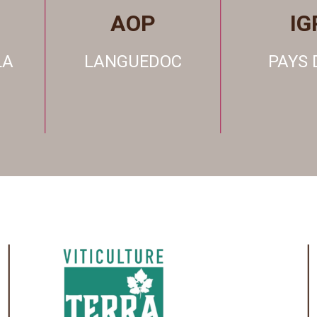
AOP
IG
LA
LANGUEDOC
PAYS 
Créée par des vignerons français en
1998, Terra Vitis est une certification
reconnue par le Ministère de
l’Agriculture et de l’Alimentation. Elle
garantit une viticulture responsable,
qui vise à préserver la Nature, à
protéger l’Humain et à assurer la